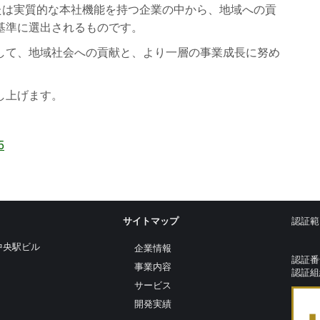
たは実質的な本社機能を持つ企業の中から、地域への貢
基準に選出されるものです。
して、地域社会への貢献と、より一層の事業成長に努め
し上げます。
5
サイトマップ
認証範
中央駅ビル
企業情報
認証番
事業内容
認証組
サービス
開発実績