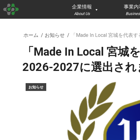
企業情報
事業内
About Us
Busines
現在地:
ホーム
お知らせ
「Made In Local 宮城を代
「Made In Local
2026-2027に選出さ
お知らせ