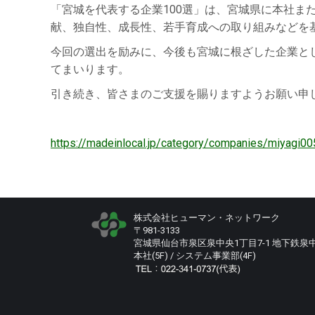
「宮城を代表する企業100選」は、宮城県に本社ま
献、独自性、成長性、若手育成への取り組みなどを
今回の選出を励みに、今後も宮城に根ざした企業と
てまいります。
引き続き、皆さまのご支援を賜りますようお願い申
https://madeinlocal.jp/category/companies/miyagi00
株式会社ヒューマン・ネットワーク
〒981-3133
宮城県仙台市泉区泉中央1丁目7-1 地下鉄泉
本社(5F) / システム事業部(4F)