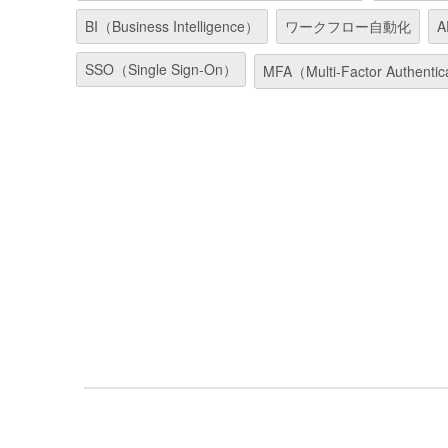
BI（Business Intelligence）
ワークフロー自動化
A
SSO（Single Sign-On）
MFA（Multi-Factor Authentic